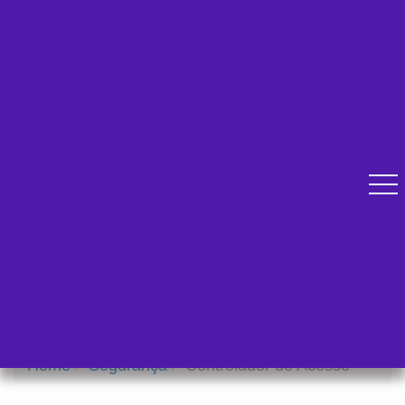
Diversos cursos online para se qualificar.
Atendimento pelo Whatsapp
Home
Segurança
Controlador de Acesso