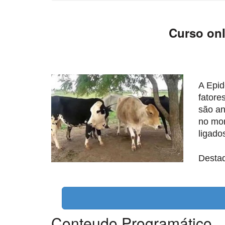
Curso onl
A Epid
fatore
são an
no mon
ligado
Desta
Conteudo Programático