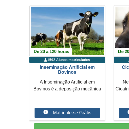
De 20 a 120 horas
De 20
1592 Alunos matriculados
Inseminação Artificial em
Cic
Bovinos
A Inseminação Artificial em
Ne
Bovinos é a deposição mecânica
Cicatr
do sêmen no...
Matricule-se Grátis