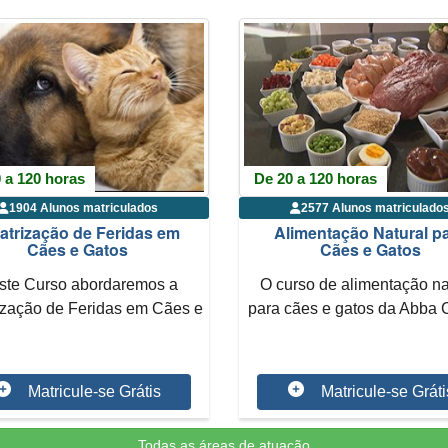
 a 120 horas
De 20 a 120 horas
1904 Alunos matriculados
2577 Alunos matriculado
atrização de Feridas em
Alimentação Natural p
Cães e Gatos
Cães e Gatos
ste Curso abordaremos a
O curso de alimentação na
ização de Feridas em Cães e
para cães e gatos da Abba 
Gatos, já que...
foi desenv...
Matricule-se Grátis
Matricule-se Gráti
Todas as áreas de atuação