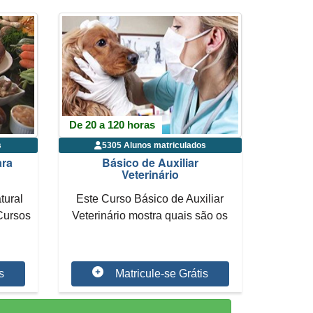
De 20 a 120 horas
s
5305 Alunos matriculados
ara
Básico de Auxiliar
Veterinário
tural
Este Curso Básico de Auxiliar
Cursos
Veterinário mostra quais são os
requisitos n...
s
Matricule-se Grátis