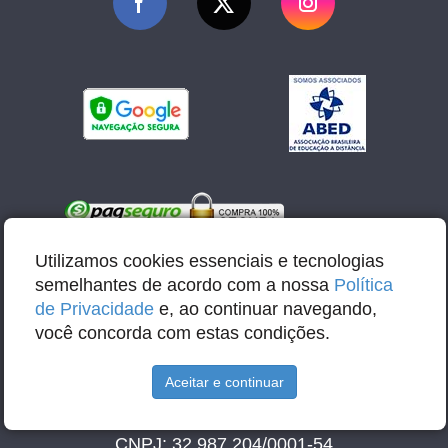
Utilizamos cookies essenciais e tecnologias
semelhantes de acordo com a nossa
Política
de Privacidade
e, ao continuar navegando,
você concorda com estas condições.
E-mail: contato@abbacursos.com.br
Aceitar e continuar
Razão Social: Abba Educação e Tecnologia LTDA
CNPJ: 32.987.204/0001-54