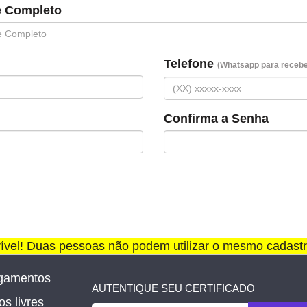
 Completo
Telefone
(Whatsapp para receber
Confirma a Senha
rível! Duas pessoas não podem utilizar o mesmo cadastr
gamentos
AUTENTIQUE SEU CERTIFICADO
s livres