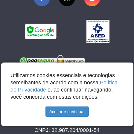
Utilizamos cookies essenciais e tecnologias
semelhantes de acordo com a nossa
Política
de Privacidade
e, ao continuar navegando,
você concorda com estas condições.
E-mail: contato@abbacursos.com.br
Aceitar e continuar
Razão Social: Abba Educação e Tecnologia LTDA
CNPJ: 32.987.204/0001-54