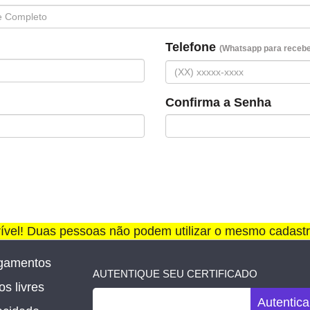
Telefone
(Whatsapp para receber
Confirma a Senha
rível! Duas pessoas não podem utilizar o mesmo cadastr
gamentos
AUTENTIQUE SEU CERTIFICADO
s livres
Autentica