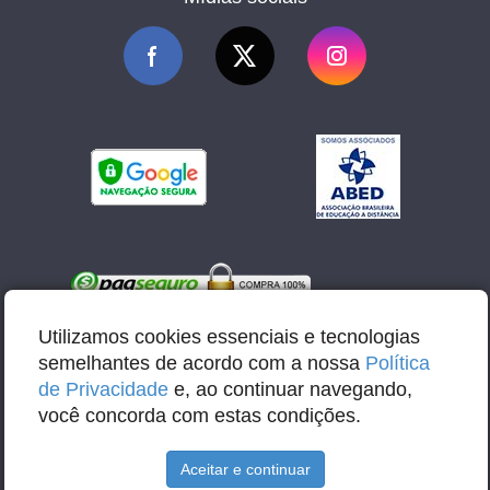
Utilizamos cookies essenciais e tecnologias
semelhantes de acordo com a nossa
Política
de Privacidade
e, ao continuar navegando,
você concorda com estas condições.
E-mail: contato@abbacursos.com.br
Aceitar e continuar