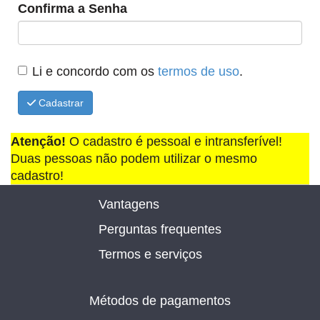
Confirma a Senha
Li e concordo com os
termos de uso
.
Cadastrar
Atenção!
O cadastro é pessoal e intransferível!
Duas pessoas não podem utilizar o mesmo
cadastro!
Vantagens
Perguntas frequentes
Termos e serviços
Métodos de pagamentos