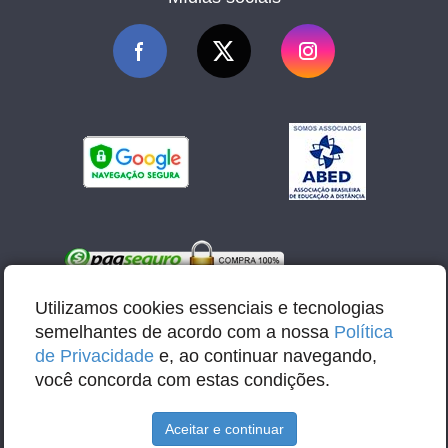
Utilizamos cookies essenciais e tecnologias
semelhantes de acordo com a nossa
Política
de Privacidade
e, ao continuar navegando,
você concorda com estas condições.
E-mail: contato@abbacursos.com.br
Aceitar e continuar