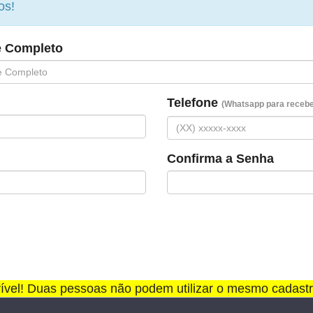
os!
 Completo
Telefone
(Whatsapp para receber
Confirma a Senha
rível! Duas pessoas não podem utilizar o mesmo cadastr