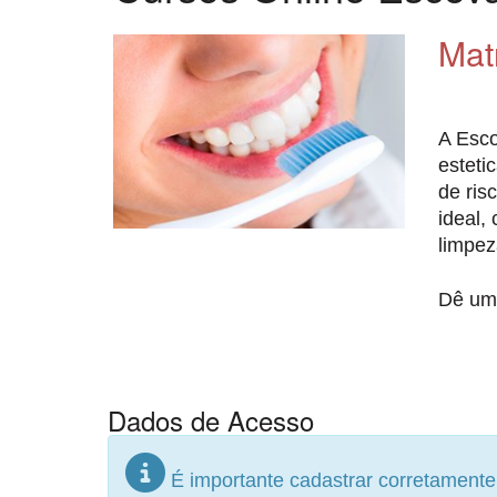
Mat
A Esco
esteti
de ris
ideal,
limpez
Dê um 
Dados de Acesso
É importante cadastrar corretament