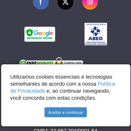
Utilizamos cookies essenciais e tecnologias
semelhantes de acordo com a nossa
Política
de Privacidade
e, ao continuar navegando,
você concorda com estas condições.
E-mail: contato@abbacursos.com.br
Aceitar e continuar
Razão Social: Abba Educação e Tecnologia LTDA
CNPJ: 32.987.204/0001-54