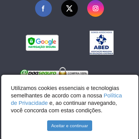
Utilizamos cookies essenciais e tecnologias
semelhantes de acordo com a nossa
Política
de Privacidade
e, ao continuar navegando,
você concorda com estas condições.
E-mail: contato@abbacursos.com.br
Aceitar e continuar
Razão Social: Abba Educação e Tecnologia LTDA