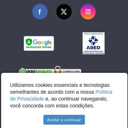
Utilizamos cookies essenciais e tecnologias
semelhantes de acordo com a nossa
Política
de Privacidade
e, ao continuar navegando,
você concorda com estas condições.
E-mail: contato@abbacursos.com.br
Aceitar e continuar