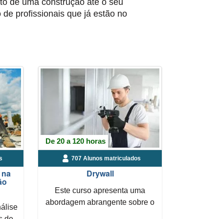
to de uma construção até o seu
 de profissionais que já estão no
De 20 a 120 horas
s
707 Alunos matriculados
 na
Drywall
ão
Este curso apresenta uma
abordagem abrangente sobre o
álise
sistema Drywall, seus comp...
s de