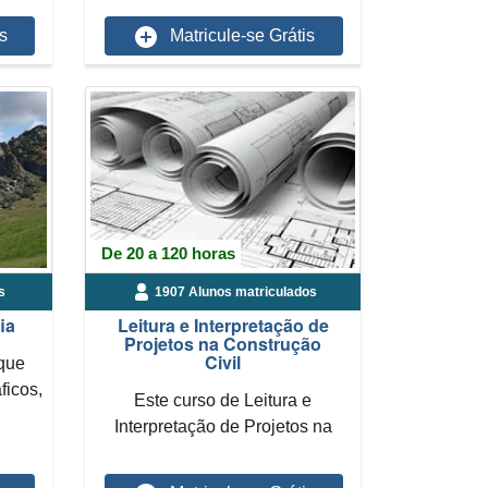
s
Matricule-se Grátis
De 20 a 120 horas
s
1907 Alunos matriculados
ia
Leitura e Interpretação de
Projetos na Construção
Civil
 que
ficos,
Este curso de Leitura e
Interpretação de Projetos na
Construção Civil tem como o...