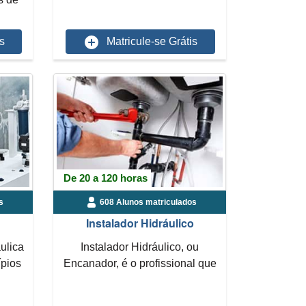
.
s
Matricule-se Grátis
De 20 a 120 horas
s
608 Alunos matriculados
Instalador Hidráulico
ulica
Instalador Hidráulico, ou
ípios
Encanador, é o profissional que
trabalha especificamen...