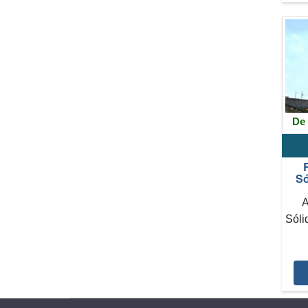
De 
Só
A
Sóli