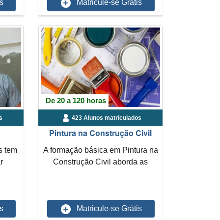
s
Matricule-se Grátis
De 20 a 120 horas
s
423 Alunos matriculados
Pintura na Construção Civil
s tem
A formação básica em Pintura na
r
Construção Civil aborda as
...
etapas do processo de...
s
Matricule-se Grátis