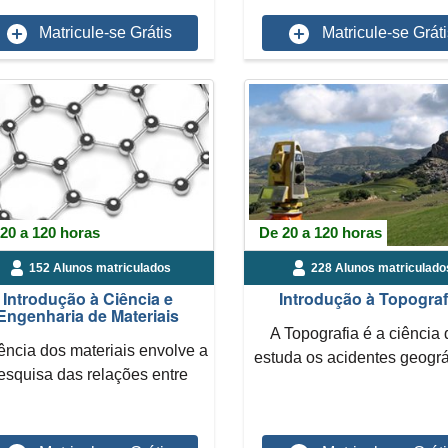
Matricule-se Grátis
Matricule-se Gráti
20 a 120 horas
De 20 a 120 horas
152 Alunos matriculados
228 Alunos matriculado
Introdução à Ciência e
Introdução à Topograf
Engenharia de Materiais
A Topografia é a ciência
ência dos materiais envolve a
estuda os acidentes geográ
esquisa das relações entre
fornecendo a descr...
estruturas e as pr...