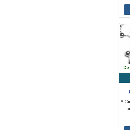
De 
A Ci
p