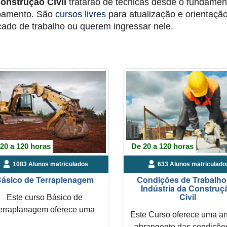
onstrução Civil
tratarão de técnicas desde o fundamen
bamento. São
cursos livres
para atualização e orientação
ado de trabalho ou querem ingressar nele.
20 a 120 horas
De 20 a 120 horas
1083 Alunos matriculados
633 Alunos matriculado
ásico de Terraplenagem
Condições de Trabalho
Indústria da Construç
Civil
Este curso Básico de
erraplanagem oferece uma
Este Curso oferece uma an
rodução essencial às técnicas
abrangente das condiçõe