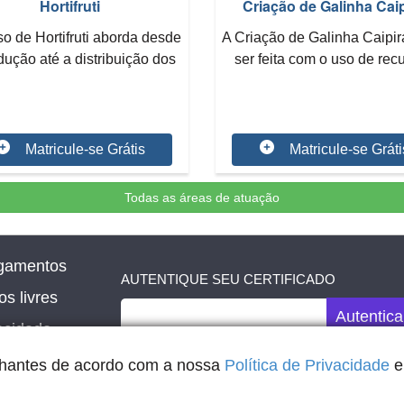
Hortifruti
Criação de Galinha Caip
o de Hortifruti aborda desde
A Criação de Galinha Caipi
dução até a distribuição dos
ser feita com o uso de rec
alimen...
renováveis,...
Matricule-se Grátis
Matricule-se Gráti
Todas as áreas de atuação
gamentos
AUTENTIQUE SEU CERTIFICADO
s livres
Autentica
vacidade
elhantes de acordo com a nossa
Política de Privacidade
e