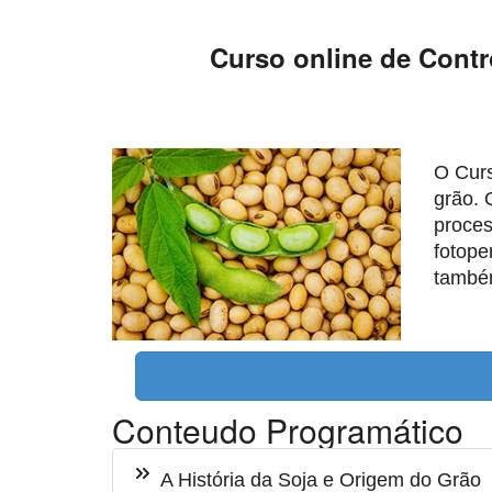
Curso online de Contr
O Curs
grão. 
proces
fotope
também
Conteudo Programático
A História da Soja e Origem do Grão